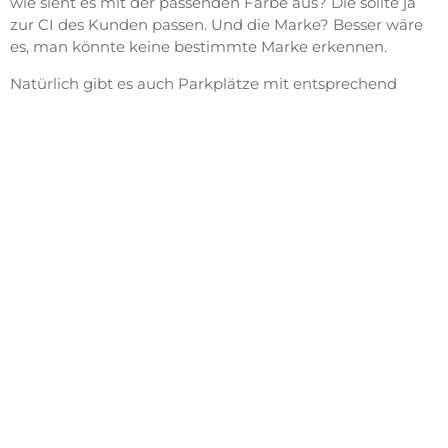
wie sieht es mit der passenden Farbe aus? Die sollte ja
zur CI des Kunden passen. Und die Marke? Besser wäre
es, man könnte keine bestimmte Marke erkennen.
Natürlich gibt es auch Parkplätze mit entsprechend
strukturierten Böden, auf denen man dieses Auto dabei
fotografieren könnte, wie es vor den Augen des
Fotografen um die Ecke driftet. Aber wann sind denn
diese Parkplätze leer genug, um dies ungestört
durchführen zu können? Sicher nicht gleichzeitig mit
dem passenden Stand der Sonne.
Die Reifen
quietschen, wenn man Kurven schnell genug fährt
, um
das Fahrzeug in die gewünschte Neigung zu zwingen.
Wie viele Versuche wird man haben, bis man von einem
eifrigen Bürger wegen Ruhestörung oder unnützen Hin-
und Herfahrens angezeigt wird? Wer erteilt einem die
Genehmigung, derartige Fahrversuche unwidersprochen
durchführen zu können?
BESCHÄFTIGUNG MIT DER DYNAMIK