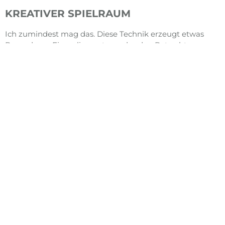
KREATIVER SPIELRAUM
Ich zumindest mag das. Diese Technik erzeugt etwas
Besonderes, Einmaliges, etwas, das den Betrachter
zweimal hinschauen lässt. Es holt ihn aus der banalen
Wirklichkeit. Der Effekt ist über die Belichtungszeit
skalierbar. Er reicht von sachlichen, lediglich emotional
betonten Ereignisaufnahmen, bis zur vollständigen
Auflösung der Realität ins Malerische
. Das nenne ich
dann
fotografischen
Impressionismus
.
Mehr dazu auf
meiner Website Fotodesign.
BEWEGUNGSUNSCHÄRFE
Eine bewegte Kamera, besonders, wenn sie frei Hand
genutzt wird, liefert letztendlich nie hundertprozentige
Schärfe. Das »Verwackeln« fällt bei ausreichend kurzen
Belichtungszeiten lediglich nicht auf. Umgekehrt ist eine
gelungene
Slow-Shutter-Speed-Aufnahme
beileibe